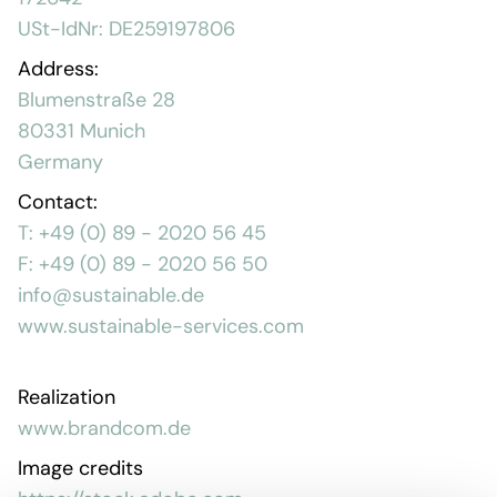
Regional presence
USt-IdNr: DE259197806
Values and vision
Awards
Address:
Team
Blumenstraße 28
Our Engagement
80331 Munich
Germany
Contact:
Contact
T: +49 (0) 89 - 2020 56 45
F: +49 (0) 89 - 2020 56 50
info@sustainable.de
www.sustainable-services.com
Realization
www.brandcom.de
Image credits