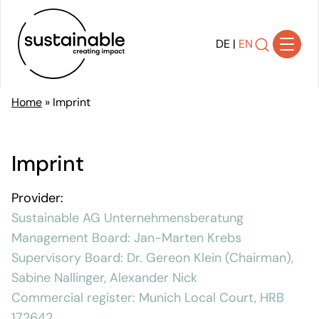
DE
|
EN
Home
»
Imprint
Solutions
Achieving Transparency
Imprint
Developing Strategy
Shaping Transformation
Provider:
Implementing Sustainability
Sustainable AG Unternehmensberatung
Communicating Impact
Management Board: Jan-Marten Krebs
Ensuring Compliance
Supervisory Board: Dr. Gereon Klein (
Chairman
),
Sabine Nallinger, Alexander Nick
References
Commercial register: Munich Local Court, HRB
About Us
172642