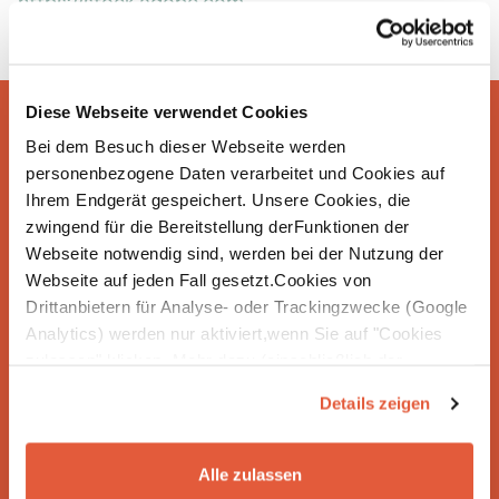
https://stock.adobe.com
Diese Webseite verwendet Cookies
Bei dem Besuch dieser Webseite werden
personenbezogene Daten verarbeitet und Cookies auf
Ihrem Endgerät gespeichert. Unsere Cookies, die
We create impact – We have been supporting
zwingend für die Bereitstellung derFunktionen der
Webseite notwendig sind, werden bei der Nutzung der
companies on the path to greater sustainability
Webseite auf jeden Fall gesetzt.Cookies von
and climate protection for 15 years. Together with
Drittanbietern für Analyse- oder Trackingzwecke (Google
you, we develop strategies that enable you to
Analytics) werden nur aktiviert,wenn Sie auf "Cookies
implement sustainability in your company in the
zulassen" klicken. Mehr dazu (einschließlich der
long term.
Möglichkeit,die Einwilligungserklärung zu widerrufen)
Details zeigen
erfahren Sie in unserer
Datenschutzerklärung
—
Impressum
.
Alle zulassen