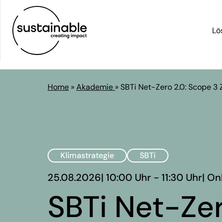
Lö
Home
»
Akademie
»
SBTi Net-Zero 2.0: Scope 3 
Klimastrategie
SBTi
25.08.2026
| 10:00 Uhr - 11:30 Uhr
| On
SBTi Net-Zer