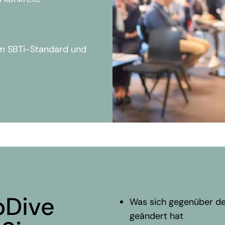
im SBTi-Standard und
tzung, inkl. Target
schen verschiedenen
ularität, SBTi)
elen inkl. notwendiger
 Roadmap
elder und
pDive
Was sich gegenüber de
 zur Scope 3
geändert hat