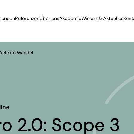
sungen
Referenzen
Über uns
Akademie
Wissen & Aktuelles
Kont
Ziele im Wandel
line
o 2.0: Scope 3