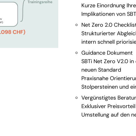
Kurze Einordnung Ihr
Implikationen von SBT
Net Zero 2.0 Checklis
Strukturierter Abglei
intern schnell priori
Guidance Dokument
SBTi Net Zero V2.0 in 
neuen Standard
Praxisnahe Orientier
Stolpersteinen und e
Vergünstigtes Berat
Exklusiver Preisvorte
Umstellung auf den n