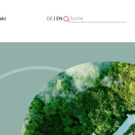
akt
DE
|
EN