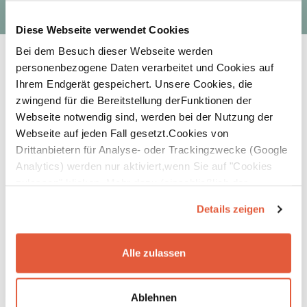
Diese Webseite verwendet Cookies
Bei dem Besuch dieser Webseite werden
personenbezogene Daten verarbeitet und Cookies auf
Ihrem Endgerät gespeichert. Unsere Cookies, die
zwingend für die Bereitstellung derFunktionen der
Webseite notwendig sind, werden bei der Nutzung der
Webseite auf jeden Fall gesetzt.Cookies von
Drittanbietern für Analyse- oder Trackingzwecke (Google
Analytics) werden nur aktiviert,wenn Sie auf "Cookies
zulassen" klicken. Mehr dazu (einschließlich der
Möglichkeit,die Einwilligungserklärung zu widerrufen)
Details zeigen
erfahren Sie in unserer
Datenschutzerklärung
—
Impressum
.
Alle zulassen
Info zum SBTi Net-Zero
Standard Version 2.0
Ablehnen