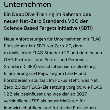
Regionale Präsenz
Unternehmen
Karriere
Ein DeepDive Training im Rahmen des
Werte und Vision
neuen Net-Zero Standards V2.0 der
Auszeichnungen
Science Based Targets Initiative (SBTi)
Team
Neue Anforderungen für Unternehmen mit FLAG
Akademie
Emissionen: Mit SBTi Net Zero 2.0, dem
Wissen & Aktuelles
aktualisierten FLAG Standard 1.2 und dem neuen
Content Hub
GHG Protocol Land Sector and Removals
Branchennews
Standard (LSRS) verschieben sich Zielsetzung,
Newsletter
Bilanzierung und Reporting im Land- und
Kontakt
Forstbereich spürbar. Im Fokus steht, was Net
Zero 2.0 zur FLAG-Zielsetzung vorgibt, wie FLAG
1.2 Ziele beeinflusst und was der ab 2027
verbindliche LSRS als neuer Maßstab für
landwirtschaftliche und forstliche Emissionen