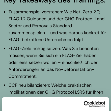
Überarbeitungsprozessen des FLAG-
Zusammenspiel verstehen: Wie Net-Zero 2.0,
Standards informiertes Feedback
FLAG 1.2 Guidance und der GHG Protocol Land
einzubringen und so eigenen Einfluss
Sector and Removals Standard
auszuüben.
zusammenspielen – und was daraus konkret für
FLAG-betroffene Unternehmen folgt.
FLAG-Ziele richtig setzen: Was Sie beachten
müssen, wenn Sie sich ein FLAG-Ziel haben
oder eins setzen wollen – einschließlich der
Anforderungen an das No-Deforestation-
Commitment.
CCF neu bilanzieren: Welche praktischen
Implikationen der GHG Protocol LSRS für Ihren
Corporate Carbon Footprint hat und wie Sie
das Thema Land-Carbon Removals angehen.