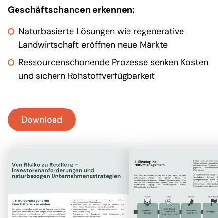
Warum Sie dieses
Geschäftschancen erkennen:
Whitepaper lesen sollten:
Naturbasierte Lösungen wie regenerative
Landwirtschaft eröffnen neue Märkte
Ressourcenschonende Prozesse senken Kosten
und sichern Rohstoffverfügbarkeit
Download