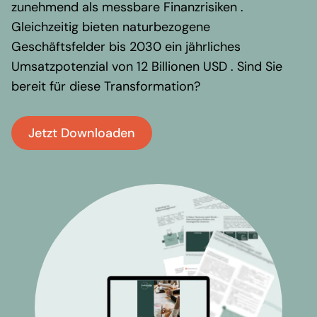
Regionale Präsenz
zunehmend als messbare Finanzrisiken .
Karriere
Gleichzeitig bieten naturbezogene
Werte und Vision
Geschäftsfelder bis 2030 ein jährliches
Auszeichnungen
Von Risiko zu Resilienz: Wie
Umsatzpotenzial von 12 Billionen USD . Sind Sie
Team
bereit für diese Transformation?
Sie Biodiversitätsverluste in
strategische Chancen
Akademie
Jetzt Downloaden
verwandeln
Wissen & Aktuelles
Content Hub
Branchennews
Newsletter
Kontakt