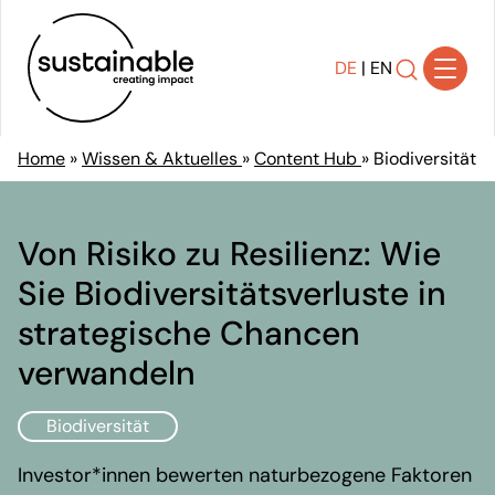
DE
|
EN
Home
»
Wissen & Aktuelles
»
Content Hub
»
Biodiversität
Lösungen
Transparenz schaffen
Von Risiko zu Resilienz: Wie
Strategie entwickeln
Sie Biodiversitätsverluste in
Transformation gestalten
strategische Chancen
Nachhaltigkeit implementieren
Wirkung kommunizieren
verwandeln
Compliance sicherstellen
Biodiversität
Referenzen
Über uns
Investor*innen bewerten naturbezogene Faktoren