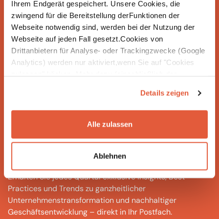
Ihrem Endgerät gespeichert. Unsere Cookies, die
entwickeln wir gemeinsam Strategien, mit denen
zwingend für die Bereitstellung derFunktionen der
sich Nachhaltigkeit langfristig und wirkungsvoll im
Webseite notwendig sind, werden bei der Nutzung der
Unternehmen verankern lässt.
Webseite auf jeden Fall gesetzt.Cookies von
Drittanbietern für Analyse- oder Trackingzwecke (Google
Analytics) werden nur aktiviert,wenn Sie auf "Cookies
zulassen" klicken. Mehr dazu (einschließlich der
Möglichkeit,die Einwilligungserklärung zu widerrufen)
Details zeigen
erfahren Sie in unserer
Datenschutzerklärung
—
Impressum
.
Alle zulassen
Bleiben Sie auf dem Laufenden.
Ablehnen
Erhalten Sie jedes Quartal exklusive Insights, Best
Practices und Trends zu ganzheitlicher
Unternehmenstransformation und nachhaltiger
Geschäftsentwicklung – direkt in Ihr Postfach.