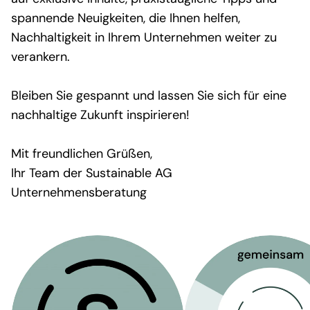
Regionale Präsenz
spannende Neuigkeiten, die Ihnen helfen,
Karriere
Nachhaltigkeit in Ihrem Unternehmen weiter zu
Werte und Vision
verankern.
Auszeichnungen
Team
Bleiben Sie gespannt und lassen Sie sich für eine
Engagement
nachhaltige Zukunft inspirieren!
Akademie
Mit freundlichen Grüßen,
Wissen & Aktuelles
Ihr Team der Sustainable AG
Content Hub
Unternehmensberatung
News
Newsletter
Kontakt