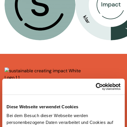
Creating
impact
–
Seit über 18 Jahren begleiten
wir Unternehmen in der gesamten DACH-Region
Diese Webseite verwendet Cookies
auf ihrem Weg zu mehr Nachhaltigkeit und
Klimaschutz.
Mit regionaler Präsenz in
Bei dem Besuch dieser Webseite werden
personenbezogene Daten verarbeitet und Cookies auf
Deutschland, Österreich und der Schweiz