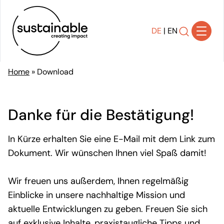
DE
|
EN
Home
»
Download
Lösungen
Transparenz schaffen
Danke für die Bestätigung!
Strategie entwickeln
Transformation gestalten
In Kürze erhalten Sie eine E-Mail mit dem Link zum
Nachhaltigkeit implementieren
Dokument. Wir wünschen Ihnen viel Spaß damit!
Wirkung kommunizieren
Compliance sicherstellen
Wir freuen uns außerdem, Ihnen regelmäßig
Einblicke in unsere nachhaltige Mission und
Referenzen
aktuelle Entwicklungen zu geben. Freuen Sie sich
Über uns
auf exklusive Inhalte, praxistaugliche Tipps und