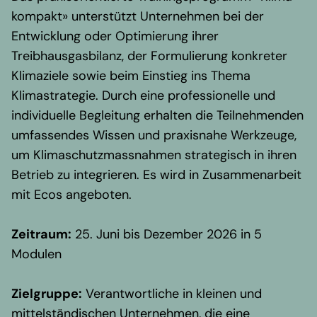
Regionale Präsenz
kompakt» unterstützt Unternehmen bei der
Karriere
Entwicklung oder Optimierung ihrer
Werte und Vision
Treibhausgasbilanz, der Formulierung konkreter
Auszeichnungen
Klimaziele sowie beim Einstieg ins Thema
Team
Klimastrategie. Durch eine professionelle und
individuelle Begleitung erhalten die Teilnehmenden
Akademie
umfassendes Wissen und praxisnahe Werkzeuge,
Wissen & Aktuelles
um Klimaschutzmassnahmen strategisch in ihren
Content Hub
Betrieb zu integrieren. Es wird in Zusammenarbeit
Branchennews
mit
Ecos
angeboten.
Newsletter
Kontakt
Zeitraum:
25. Juni bis Dezember 2026 in 5
Modulen
Zielgruppe:
Verantwortliche in kleinen und
mittelständischen Unternehmen, die eine