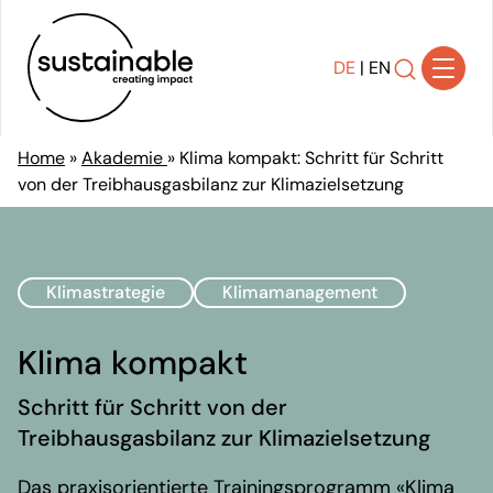
DE
|
EN
Home
»
Akademie
»
Klima kompakt: Schritt für Schritt
von der Treibhausgasbilanz zur Klimazielsetzung
Lösungen
Transparenz schaffen
Strategie entwickeln
Klimastrategie
Klimamanagement
Transformation gestalten
Nachhaltigkeit implementieren
Klima kompakt
Wirkung kommunizieren
Compliance sicherstellen
Schritt für Schritt von der
Treibhausgasbilanz zur Klimazielsetzung
Referenzen
Über uns
Das praxisorientierte Trainingsprogramm «Klima