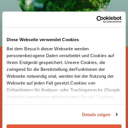
Diese Webseite verwendet Cookies
Bei dem Besuch dieser Webseite werden
personenbezogene Daten verarbeitet und Cookies auf
Ihrem Endgerät gespeichert. Unsere Cookies, die
zwingend für die Bereitstellung derFunktionen der
Webseite notwendig sind, werden bei der Nutzung der
Webseite auf jeden Fall gesetzt.Cookies von
Creating
impact
–
Seit über 18 Jahren begleiten
Drittanbietern für Analyse- oder Trackingzwecke (Google
wir Unternehmen in der gesamten DACH-Region
Analytics) werden nur aktiviert,wenn Sie auf "Cookies
auf ihrem Weg zu mehr Nachhaltigkeit und
zulassen" klicken. Mehr dazu (einschließlich der
Klimaschutz.
Mit regionaler Präsenz in
Möglichkeit,die Einwilligungserklärung zu widerrufen)
Details zeigen
Deutschland, Österreich und der Schweiz
erfahren Sie in unserer
Datenschutzerklärung
—
entwickeln wir gemeinsam Strategien, mit denen
Impressum
.