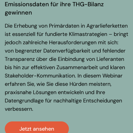
Regionale Präsenz
Emissionsdaten für ihre THG-Bilanz
Karriere
gewinnen
Werte und Vision
Die Erhebung von Primärdaten in Agrarlieferketten
Auszeichnungen
ist essenziell für fundierte Klimastrategien –
bringt
Team
jedoch
zahlreiche Herausforderungen mit sich:
von begrenzter Datenverfügbarkeit und fehlender
Akademie
Transparenz über die Einbindung von Lieferanten
Wissen & Aktuelles
Content Hub
bis hin zur effektiven Zusammenarbeit und klaren
Branchennews
Stakeholder-Kommunikation. In diesem Webinar
Newsletter
erfahren Sie, wie Sie diese Hürden meistern,
praxisnahe Lösungen entwickeln und Ihre
Kontakt
Datengrundlage für nachhaltige Entscheidungen
verbessern.
Jetzt ansehen