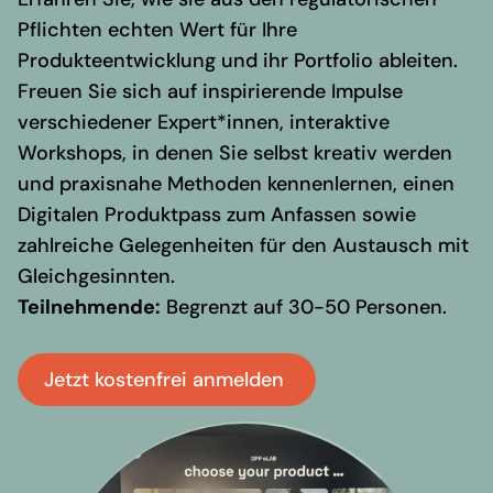
Regionale Präsenz
Pflicht
en
echte
n
Wert für
Ihre
Karriere
Produkte
entwicklung und ihr Portfolio ableiten
.
Werte und Vision
Freuen Sie sich auf inspirierende Impulse
Auszeichnungen
verschiedener Expert*innen, interaktive
Team
Workshops, in denen Sie selbst kreativ werden
und praxisnahe Methoden kennenlernen, einen
Akademie
Digitalen Produktpass zum Anfassen sowie
Wissen & Aktuelles
zahlreiche Gelegenheiten für den Austausch mit
Content Hub
Gleichgesinnten.
Branchennews
Teilnehmende:
Begrenzt auf 30-50 Personen.
Newsletter
Kontakt
Jetzt kostenfrei anmelden