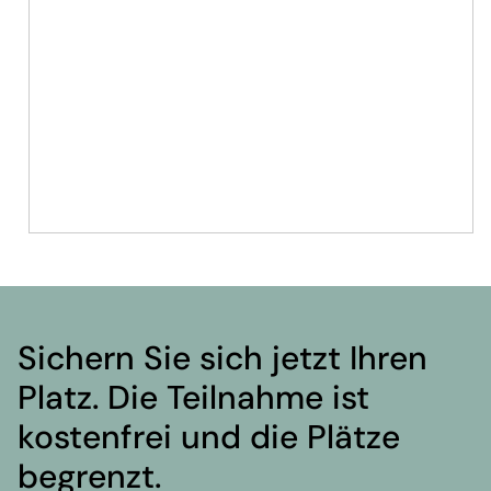
Sicher
n Sie sich jetzt Ihren
Platz
. Die
Teilnahme
ist
kostenfrei
und die
Plätze
begrenzt.