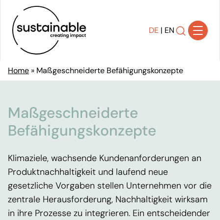
DE
|
EN
Home
»
Maßgeschneiderte Befähigungskonzepte
Lösungen
Transparenz schaffen
Maßgeschneiderte
Strategie entwickeln
Befähigungskonzepte
Transformation gestalten
Nachhaltigkeit implementieren
Klimaziele, wachsende Kundenanforderungen an
Wirkung kommunizieren
Produktnachhaltigkeit und laufend neue
Compliance sicherstellen
gesetzliche Vorgaben stellen Unternehmen vor die
Referenzen
zentrale Herausforderung, Nachhaltigkeit wirksam
Über uns
in ihre Prozesse zu integrieren. Ein entscheidender