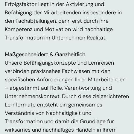
Regionale Präsenz
Erfolgsfaktor liegt in der Aktivierung und
Karriere
Befähigung der Mitarbeitenden
insbesondere in
Werte und Vision
den Fachabteilungen
, denn erst durch ihre
Auszeichnungen
Kompetenz und Motivation wird nachhaltige
Team
Transformation im Unternehmen Realität.
Akademie
Maßgeschneidert &
Ganzheitlich
Wissen & Aktuelles
Unsere
Befähigungskonzepte
und Lernreisen
Content Hub
verbinden praxisnahes Fachwissen mit den
Branchennews
spezifischen Anforderungen Ihrer Mitarbeitenden
Newsletter
– abgestimmt auf Rolle, Verantwortung und
Kontakt
Unternehmenskontext. Durch diese zielgerichteten
Lernformate
entsteht ein gemeinsames
Verständnis von Nachhaltigkeit und
Transformation und damit die Grundlage für
wirksames und nachhaltiges Handeln in Ihrem