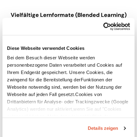
Vielfältige Lernformate (Blended Learning)
Diese Webseite verwendet Cookies
Bei dem Besuch dieser Webseite werden
personenbezogene Daten verarbeitet und Cookies auf
Ihrem Endgerät gespeichert. Unsere Cookies, die
Langfristiger Wissenstransfer
zwingend für die Bereitstellung derFunktionen der
Webseite notwendig sind, werden bei der Nutzung der
Webseite auf jeden Fall gesetzt.Cookies von
Drittanbietern für Analyse- oder Trackingzwecke (Google
Analytics) werden nur aktiviert,wenn Sie auf "Cookies
zulassen" klicken. Mehr dazu (einschließlich der
Möglichkeit,die Einwilligungserklärung zu widerrufen)
Details zeigen
erfahren Sie in unserer
Datenschutzerklärung
—