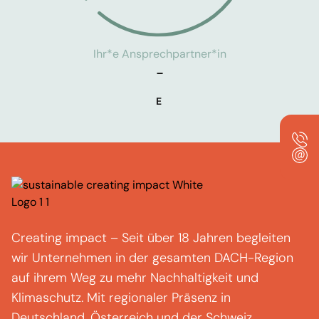
Ihr*e Ansprechpartner*in
-
E
Creating
impact
–
Seit über 18 Jahren begleiten
wir Unternehmen in der gesamten DACH-Region
auf ihrem Weg zu mehr Nachhaltigkeit und
Klimaschutz.
Mit regionaler Präsenz in
Deutschland, Österreich und der Schweiz