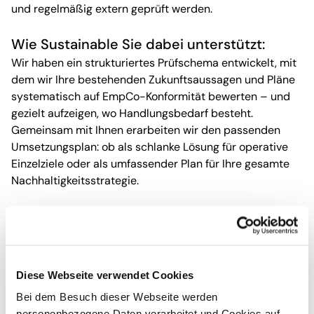
und regelmäßig extern geprüft werden.
Wie
Sustainable
Sie dabei unterstützt:
Wir haben ein strukturiertes Prüfschema entwickelt, mit
dem wir Ihre bestehenden Zukunftsaussagen und Pläne
systematisch auf
EmpCo
-Konformität bewerten – und
gezielt aufzeigen, wo Handlungsbedarf besteht.
Gemeinsam mit Ihnen erarbeiten wir den passenden
Umsetzungsplan: ob als schlanke Lösung für operative
Einzelziele oder als umfassender Plan für Ihre gesamte
Nachhaltigkeitsstrategie.
Wichtig ist dabei, Synergien zu nutzen und keine
Paralleldokumente aufzubauen. Wir finden die für Sie
passende Lösung in Übereinstimmung mit bestehenden
SBTi
-Zielen, laufenden
Reportingprozessen
,
Diese Webseite verwendet Cookies
Managementsystemen und Klimastrategien. So entsteht
Bei dem Besuch dieser Webseite werden
kein Paralleldokument – sondern ein integrierter,
personenbezogene Daten verarbeitet und Cookies auf