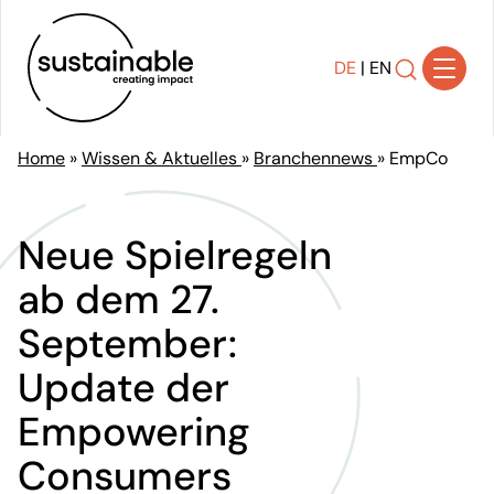
DE
|
EN
Home
»
Wissen & Aktuelles
»
Branchennews
»
EmpCo
Lösungen
Transparenz schaffen
Neue Spielregeln
Strategie entwickeln
ab dem 27.
Transformation gestalten
September:
Nachhaltigkeit implementieren
Wirkung kommunizieren
Update der
Compliance sicherstellen
Empowering
Referenzen
Consumers
Über uns