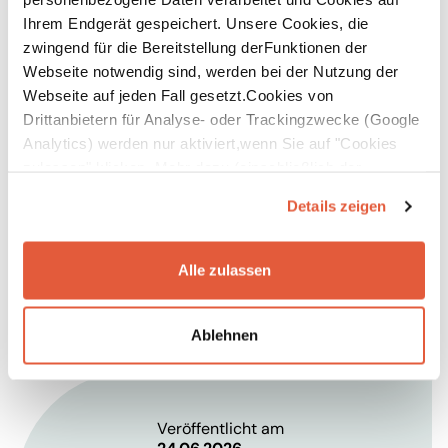
belastbarer Plan.
D
a
rüber hinaus begleiten wir den
Ihrem Endgerät gespeichert. Unsere Cookies, die
vorgeschriebenen Prüfprozess und helfen bei der Suche
zwingend für die Bereitstellung derFunktionen der
nach der richtigen Prüfinstanz.
Webseite notwendig sind, werden bei der Nutzung der
Für Unternehmen, die bereits einen Umsetzungsplan
Webseite auf jeden Fall gesetzt.Cookies von
erarbeitet haben, bieten wir zudem die erforderliche
Drittanbietern für Analyse- oder Trackingzwecke (Google
externe Prüfung an.
Analytics) werden nur aktiviert,wenn Sie auf "Cookies
zulassen" klicken. Mehr dazu (einschließlich der
Sprechen Sie uns an – gerne mit einem ersten
Möglichkeit,die Einwilligungserklärung zu widerrufen)
Quick-Check Ihrer
Nachhaltigkeitsziele und
Details zeigen
erfahren Sie in unserer
Datenschutzerklärung
—
Zukunftsaussagen.
Impressum
.
Kontakt:
julia.urbauer@sustainable.de
Alle zulassen
falko.mueller@s
ustainable.de
Ablehnen
Veröffentlicht am