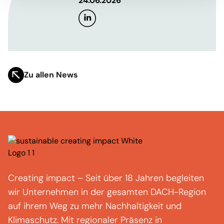
24.06.2026
Zu allen News
Creating
impact
–
Seit über 18 Jahren begleiten
wir Unternehmen in der gesamten DACH-Region
auf ihrem Weg zu mehr Nachhaltigkeit und
Klimaschutz.
Mit regionaler Präsenz in